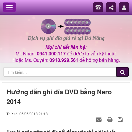
Dịch vụ ghi đĩa giá rẻ tại Đà Nẵng
Mọi chi tiết liên hệ:
Mr. Nhân:
0941.300.117
để được tư vấn kỹ thuật.
Hoặc Ms. Quyên:
0918.929.561
để hỗ trợ bán hàng.
Hướng dẫn ghi đĩa DVD bằng Nero
2014
Thứ tư - 06/06/2018 21:18
Nero là phần mềm ghi đĩa nổi tiếng trên thế giới và tốt