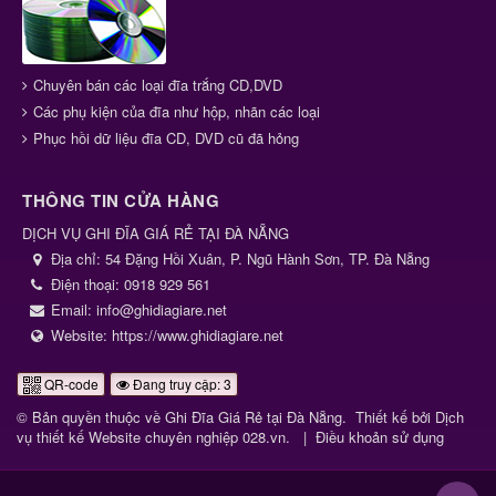
Chuyên bán các loại đĩa trắng CD,DVD
Các phụ kiện của đĩa như hộp, nhãn các loại
Phục hồi dữ liệu đĩa CD, DVD cũ đã hỏng
THÔNG TIN CỬA HÀNG
DỊCH VỤ GHI ĐĨA GIÁ RẺ TẠI ĐÀ NẴNG
Địa chỉ:
54 Đặng Hồi Xuân, P. Ngũ Hành Sơn, TP. Đà Nẵng
Điện thoại:
0918 929 561
Email:
info@ghidiagiare.net
Website:
https://www.ghidiagiare.net
QR-code
Đang truy cập: 3
© Bản quyền thuộc về
Ghi Đĩa Giá Rẻ tại Đà Nẵng
.
Thiết kế bởi
Dịch
vụ thiết kế Website chuyên nghiệp 028.vn
.
|
Điều khoản sử dụng