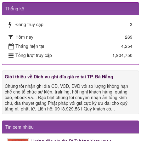
Thống kê
Đang truy cập
3
Hôm nay
269
Tháng hiện tại
4,254
Tổng lượt truy cập
1,904,750
Giới thiệu về Dịch vụ ghi đĩa giá rẻ tại TP. Đà Nẵng
Chúng tôi nhận ghi đĩa CD, VCD, DVD với số lượng không hạn
chế cho tổ chức sự kiện, training, hội nghị khách hàng, quảng
cáo, ebook v.v... Đặc biệt chúng tôi chuyên nhận ấn tống kinh
chú, đĩa thuyết giảng Phật pháp với giá cực kỳ ưu đãi cho quý
tăng ni, phật tử. Liên hệ: 0918.929.561 Quý khách có...
Tin xem nhiều
Hướng dẫn ghi đĩa DVD bằng Nero 2014